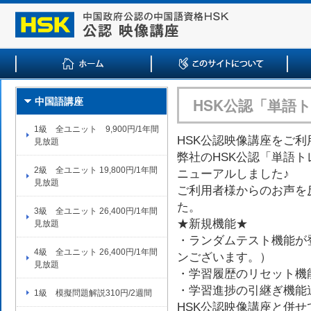
HSK公認「単語
中国語講座
1級 全ユニット 9,900円/1年間
HSK公認映像講座をご
見放題
弊社のHSK公認「単語トレ
2級 全ユニット 19,800円/1年間
ニューアルしました♪
見放題
ご利用者様からのお声を
た。
3級 全ユニット 26,400円/1年間
★新規機能★
見放題
・ランダムテスト機能が
4級 全ユニット 26,400円/1年間
ンございます。）
見放題
・学習履歴のリセット機
・学習進捗の引継ぎ機能
1級 模擬問題解説310円/2週間
HSK公認映像講座と併