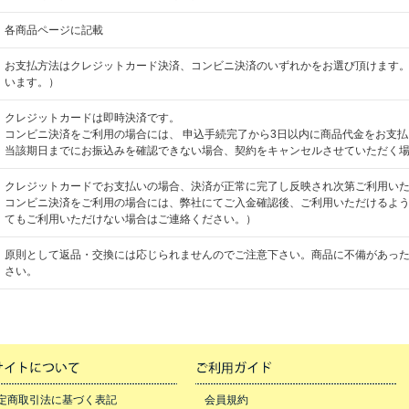
各商品ページに記載
お支払方法はクレジットカード決済、コンビニ決済のいずれかをお選び頂けます
います。）
クレジットカードは即時決済です。
コンビニ決済をご利用の場合には、 申込手続完了から3日以内に商品代金をお支
当該期日までにお振込みを確認できない場合、契約をキャンセルさせていただく
クレジットカードでお支払いの場合、決済が正常に完了し反映され次第ご利用い
コンビニ決済をご利用の場合には、弊社にてご入金確認後、ご利用いただけるよ
てもご利用いただけない場合はご連絡ください。）
原則として返品・交換には応じられませんのでご注意下さい。商品に不備があった
さい。
定商取引法に基づく表記
会員規約