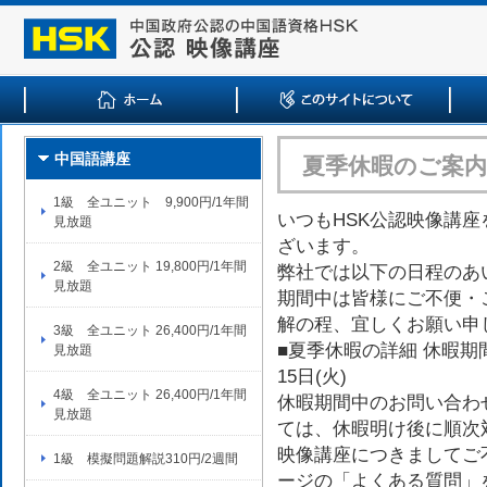
夏季休暇のご案内
中国語講座
1級 全ユニット 9,900円/1年間
いつもHSK公認映像講
見放題
ざいます。
2級 全ユニット 19,800円/1年間
弊社では以下の日程のあ
見放題
期間中は皆様にご不便・
解の程、宜しくお願い申
3級 全ユニット 26,400円/1年間
■夏季休暇の詳細 休暇期間：2
見放題
15日(火)
4級 全ユニット 26,400円/1年間
休暇期間中のお問い合わ
見放題
ては、休暇明け後に順次
映像講座につきましてご
1級 模擬問題解説310円/2週間
ージの「よくある質問」